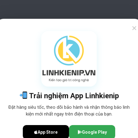
×
Trải nghiệm App Linhkienip
Đặt hàng siêu tốc, theo dõi bảo hành và nhận thông báo linh
kiện mới nhất ngay trên điện thoại của bạn.
App Store
Google Play