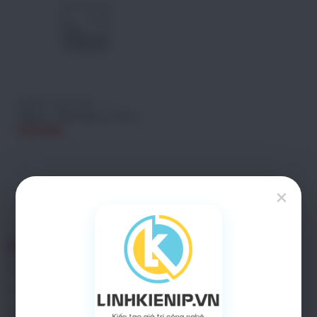
SENSOR - PHÔI CAM
Sensor – Phôi cam x2 12Pro
400.000
₫
×
FIX MOBILE
HỆ THỐNG CỬA HÀNG
Hà Nội: Số 24 Ngõ 426
Kinh doanh:
0938.911.666
đường Láng - Láng Hạ -
Kỹ thuật:
0938.911.666
Đống Đa - Hà Nội
Góp ý, khiếu nại: