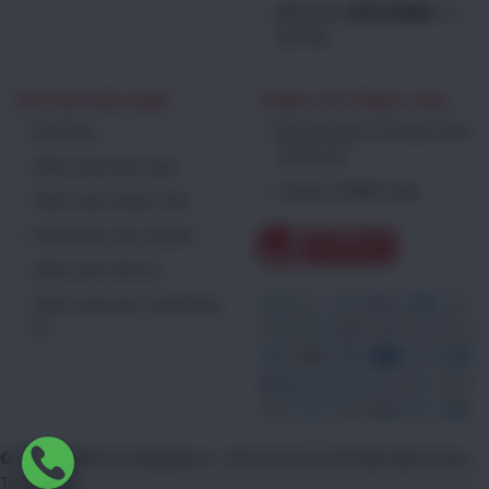
MB Bank:
0839168886
, Tạ
Bá Trấn
TRỢ GIÚP MUA HÀNG
THÔNG TIN THANH TOÁN
Giới thiệu
Mọi thông tin về thanh toán
xin liên hệ
Chính sách bảo hành
Hotline: 0938911666
Chính sách thanh toán
Chính sách vận chuyển
Chính sách đổi trả
Chính sách bảo mật thông
tin
© 2012 - 2023 by Linhkienip.vn - Kho Sỉ Và Lẻ Linh Kiện Điện Thoại
Toàn Quốc