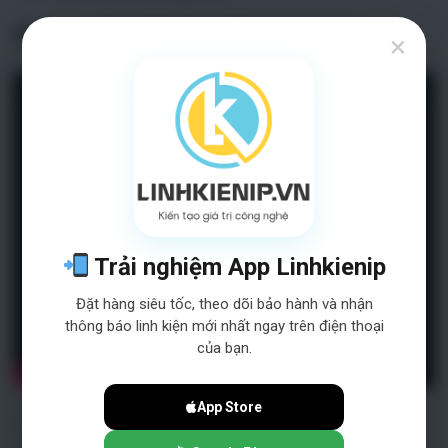
Video hướng dẫn thay Bộ cơ camer:
×
Trải nghiệm App Linhkienip
Đặt hàng siêu tốc, theo dõi bảo hành và nhận
thông báo linh kiện mới nhất ngay trên điện thoại
của bạn.
App Store
————————————————-