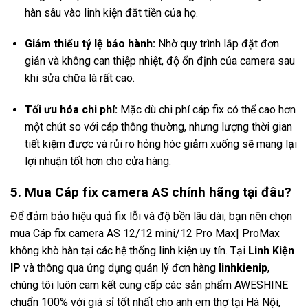
hàn sâu vào linh kiện đắt tiền của họ.
Giảm thiểu tỷ lệ bảo hành:
Nhờ quy trình lắp đặt đơn
giản và không can thiệp nhiệt, độ ổn định của camera sau
khi sửa chữa là rất cao.
Tối ưu hóa chi phí:
Mặc dù chi phí cáp fix có thể cao hơn
một chút so với cáp thông thường, nhưng lượng thời gian
tiết kiệm được và rủi ro hỏng hóc giảm xuống sẽ mang lại
lợi nhuận tốt hơn cho cửa hàng.
5. Mua Cáp fix camera AS chính hãng tại đâu?
Để đảm bảo hiệu quả fix lỗi và độ bền lâu dài, bạn nên chọn
mua Cáp fix camera AS 12/12 mini/12 Pro Max| ProMax
không khò hàn tại các hệ thống linh kiện uy tín. Tại
Linh Kiện
IP
và thông qua ứng dụng quản lý đơn hàng
linhkienip
,
chúng tôi luôn cam kết cung cấp các sản phẩm AWESHINE
chuẩn 100% với giá sỉ tốt nhất cho anh em thợ tại Hà Nội,