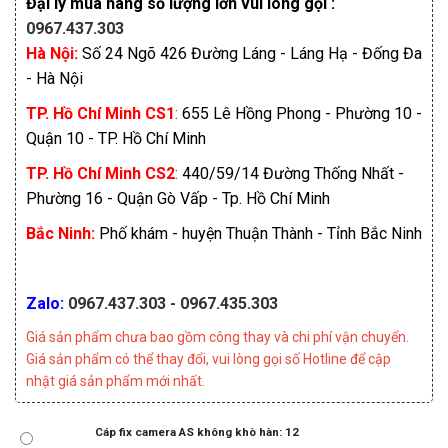
Đại lý mua hàng số lượng lớn vui lòng gọi :
0967.437.303
Hà Nội:
Số 24
Ngõ 426
Đường Láng - Láng Hạ - Đống Đa
- Hà Nội
TP. Hồ Chí Minh CS1
:
655 Lê Hồng Phong - Phường 10 -
Quận 10 - TP. Hồ Chí Minh
TP. Hồ Chí Minh CS2
:
440/59/14 Đường Thống Nhất -
Phường 16 - Quận Gò Vấp - Tp. Hồ Chí Minh
Bắc Ninh:
Phố khám - huyện Thuận Thành - Tỉnh Bắc Ninh
Zalo:
0967.437.303 - 0967.435.303
Giá sản phẩm chưa bao gồm công thay và chi phí
vậ
n
chuyển.
Giá sản phẩm có thể thay đổi, vui lòng gọi số Hotline để cập
nhật giá sản phẩm mới nhất.
Cáp fix camera AS không khò hàn: 12