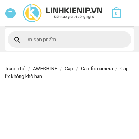
Skip
to
0
content
Tìm
kiếm
sản
phẩm
Trang chủ
/
AWESHINE
/
Cáp
/
Cáp fix camera
/
Cáp
fix không khò hàn