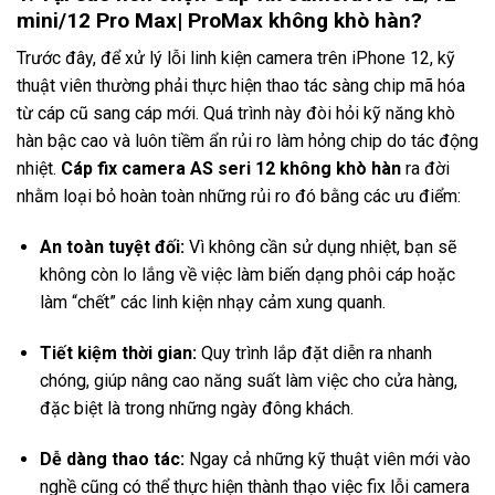
mini/12 Pro Max| ProMax không khò hàn?
Trước đây, để xử lý lỗi linh kiện camera trên iPhone 12, kỹ
thuật viên thường phải thực hiện thao tác sàng chip mã hóa
từ cáp cũ sang cáp mới. Quá trình này đòi hỏi kỹ năng khò
hàn bậc cao và luôn tiềm ẩn rủi ro làm hỏng chip do tác động
nhiệt.
Cáp fix camera AS seri 12 không khò hàn
ra đời
nhằm loại bỏ hoàn toàn những rủi ro đó bằng các ưu điểm:
An toàn tuyệt đối:
Vì không cần sử dụng nhiệt, bạn sẽ
không còn lo lắng về việc làm biến dạng phôi cáp hoặc
làm “chết” các linh kiện nhạy cảm xung quanh.
Tiết kiệm thời gian:
Quy trình lắp đặt diễn ra nhanh
chóng, giúp nâng cao năng suất làm việc cho cửa hàng,
đặc biệt là trong những ngày đông khách.
Dễ dàng thao tác:
Ngay cả những kỹ thuật viên mới vào
nghề cũng có thể thực hiện thành thạo việc fix lỗi camera