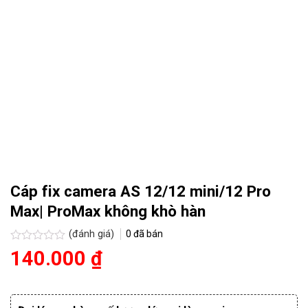
Cáp fix camera AS 12/12 mini/12 Pro
Max| ProMax không khò hàn
(đánh giá)
0
đã bán
Được
140.000
₫
xếp
hạng
0
5
sao