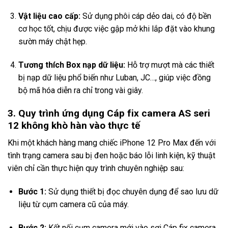
Vật liệu cao cấp:
Sử dụng phôi cáp dẻo dai, có độ bền
cơ học tốt, chịu được việc gập mở khi lắp đặt vào khung
sườn máy chật hẹp.
Tương thích Box nạp dữ liệu:
Hỗ trợ mượt mà các thiết
bị nạp dữ liệu phổ biến như Luban, JC…, giúp việc đồng
bộ mã hóa diễn ra chỉ trong vài giây.
3. Quy trình ứng dụng Cáp fix camera AS seri
12 không khò hàn vào thực tế
Khi một khách hàng mang chiếc iPhone 12 Pro Max đến với
tình trạng camera sau bị đen hoặc báo lỗi linh kiện, kỹ thuật
viên chỉ cần thực hiện quy trình chuyên nghiệp sau:
Bước 1:
Sử dụng thiết bị đọc chuyên dụng để sao lưu dữ
liệu từ cụm camera cũ của máy.
Bước 2:
Kết nối cụm camera mới vào sợi Cáp fix camera