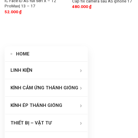
IC Face ID AS full seri X – 12
Cáp fix camera sau AS iphone 17
ProMax| 13 – 17
480.000
₫
52.000
₫
HOME
LINH KIỆN
KÍNH CẢM ỨNG THÁNH GIÓNG
KÍNH ÉP THÁNH GIÓNG
THIẾT BỊ – VẬT TƯ